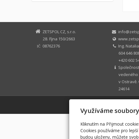
ZETSPOL CZ, s.r.o.
info@zetsp
28. října 150/2663
www.zetspo
08762376
Ing. Natali
IČ
604 646 80
+420 602 5
Společnost
vedeného 
v Ostravě. 
24614
Využíváme soubory
Kliknutím na Přijmout cookie
Cookies používáme pro lepší 
budou uloženy, můžete svobo