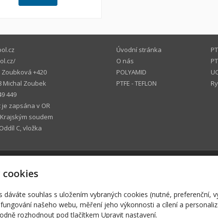
ol.cz
Úvodní stránka
PT
l.cz/
O nás
PT
a Zoubková +420
POLYAMID
UC
8 Michal Zoubek
PTFE - TEFLON
Ry
49 449
 je zapsána v OR
Krajským soudem
Oddíl C, vložka
© 2026
ZETSPOL CZ, s.r.o.
 cookies
-
webové stránky
s AI,
doména
a
webhosting
u jediného 5★ registrát
s dáváte souhlas s uložením vybraných cookies (nutné, preferenční, 
fungování našeho webu, měření jeho výkonnosti a cílení a personaliz
dně rozhodnout pod tlačítkem Upravit nastavení.