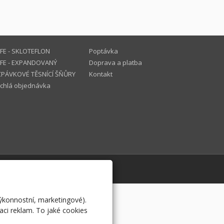
FE - SKLOTEFLON
Poptávka
FE - EXPANDOVANÝ
Doprava a platba
PÁVKOVÉ TĚSNÍCÍ ŠŇŮRY
Kontakt
chlá objednávka
ora v ČR
výkonnostní, marketingové).
aci reklam. To jaké cookies