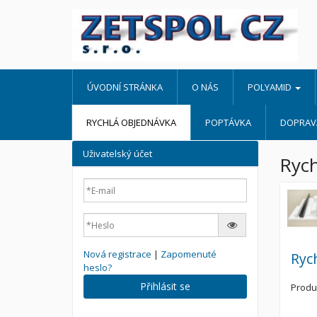
ÚVODNÍ STRÁNKA
O NÁS
POLYAMID
RYCHLÁ OBJEDNÁVKA
POPTÁVKA
DOPRAVA
Uživatelský účet
Rych
Nová registrace
|
Zapomenuté
Ryc
heslo?
Přihlásit se
Produ