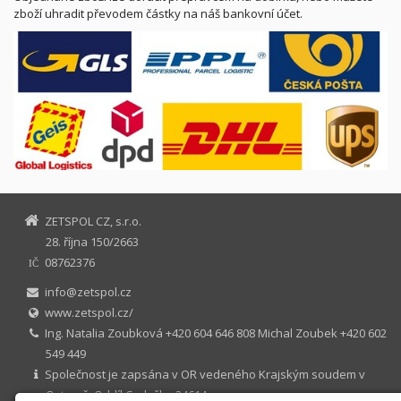
zboží uhradit převodem částky na náš bankovní účet.
ZETSPOL CZ, s.r.o.
28. října 150/2663
08762376
IČ
info@zetspol.cz
www.zetspol.cz/
Ing. Natalia Zoubková +420 604 646 808 Michal Zoubek +420 602
549 449
Společnost je zapsána v OR vedeného Krajským soudem v
Ostravě. Oddíl C, vložka 24614