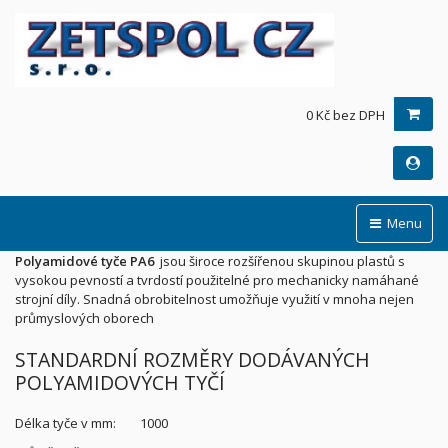
0 Kč bez DPH
Menu
Polyamidové tyče PA6
jsou široce rozšířenou skupinou plastů s
vysokou pevností a tvrdostí použitelné pro mechanicky namáhané
strojní díly. Snadná obrobitelnost umožňuje využití v mnoha nejen
průmyslových oborech
STANDARDNÍ ROZMĚRY DODÁVANÝCH
POLYAMIDOVÝCH TYČÍ
Délka tyče v mm: 1000