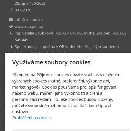
28. října 150/2663
08762376
IČ
info@zetspol.cz
www.zetspol.cz/
Ing. Natalia Zoubková +420 604 646 808 Michal Zoubek +420 602
549 449
Společnost je zapsána v OR vedeného Krajským soudem v
Ostravě. Oddíl C, vložka 24614
Využíváme soubory cookies
Úvodní stránka
O nás
Kliknutím na Přijmout cookies dáváte souhlas s uložením
POLYAMID
vybraných cookies (nutné, preferenční, výkonnostní,
PTFE - TEFLON
marketingové). Cookies používáme pro lepší fungování
PTFE - SKLOTEFLON
našeho webu, měření jeho výkonnosti a cílení a
PTFE - EXPANDOVANÝ
personalizaci reklam. To jaké cookies budou uloženy,
UCPÁVKOVÉ TĚSNÍCÍ ŠŇŮRY
můžete svobodně rozhodnout pod tlačítkem Upravit
Rychlá objednávka
nastavení.
Poptávka
Prohlášení o cookies.
Doprava a platba
Kontakt