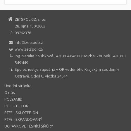
ZETSPOL CZ, s.r.o.
28. října 150/2663
08762376
IČ
info@zetspol.cz
www.zetspol.cz/
Ing. Natalia Zoubková +420 604 646 808 Michal Zoubek +420 602
549 449
Společnost je zapsána v OR vedeného Krajským soudem v
Ostravě. Oddíl C, vložka 24614
Úvodní stránka
O nás
POLYAMID
PTFE - TEFLON
PTFE - SKLOTEFLON
PTFE - EXPANDOVANÝ
UCPÁVKOVÉ TĚSNÍCÍ ŠŇŮRY