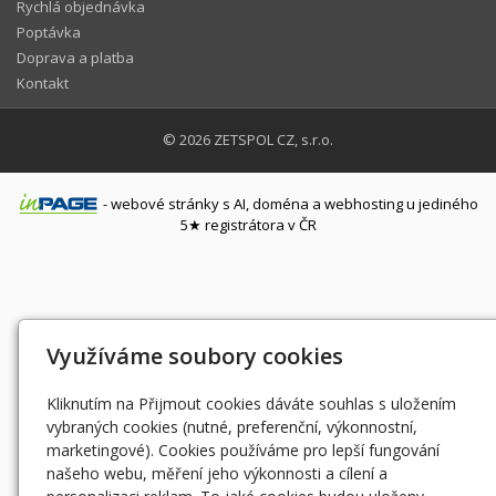
Rychlá objednávka
Poptávka
Doprava a platba
Kontakt
© 2026
ZETSPOL CZ, s.r.o.
-
webové stránky
s AI,
doména
a
webhosting
u jediného
5★ registrátora v ČR
Využíváme soubory cookies
Kliknutím na Přijmout cookies dáváte souhlas s uložením
vybraných cookies (nutné, preferenční, výkonnostní,
marketingové). Cookies používáme pro lepší fungování
našeho webu, měření jeho výkonnosti a cílení a