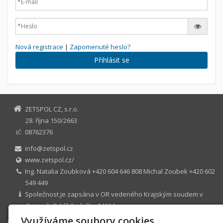
Nová registrace
|
Zapomenuté heslo?
Přihlásit se
ZETSPOL CZ, s.r.o.
28. října 150/2663
08762376
IČ
info@zetspol.cz
www.zetspol.cz/
Ing. Natalia Zoubková +420 604 646 808 Michal Zoubek +420 602
549 449
Společnost je zapsána v OR vedeného Krajským soudem v
Ostravě. Oddíl C, vložka 24614
Využíváme soubory cookies
Úvodní stránka