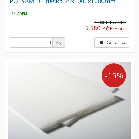
POLYAMID - deska 25x1000x1000mm
SKLADEM
6 200 Kč
bez DPH
5 580 Kč
bez DPH
ks
Do košíku
-15%